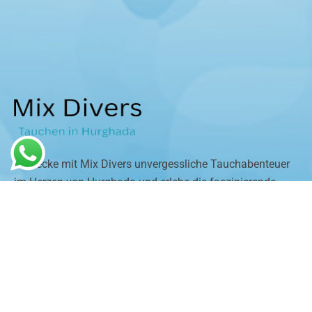
Entdecke mit Mix Divers unvergessliche Tauchabenteuer
im Herzen von Hurghada und erlebe die faszinierende
Unterwasserwelt des Roten Meeres.
Contact Info
5RVP+2M, Touristic Villages, Hurghada 1, Red Sea